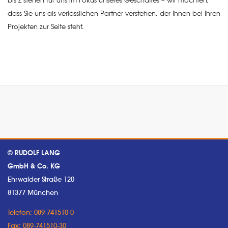
bis Z stehen für uns im Fokus unseres Geschäftes – wir möchten,
dass Sie uns als verlässlichen Partner verstehen, der Ihnen bei Ihren
Projekten zur Seite steht.
© RUDOLF LANG
GmbH & Co. KG
Ehrwalder Straße 120
81377 München
Telefon: 089-741510-0
Fax: 089-741510-30