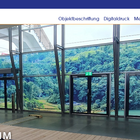
Objektbeschriftung
Digitaldruck
Me
IM