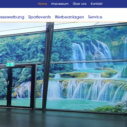
Home
Impressum
Über uns
Kontakt
ssewerbung
Sportevents
Werbeanlagen
Service